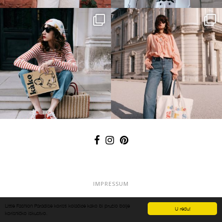
IMPRESSUM
OGLAŠAVANJE
Little Fashion Paradise koristi kolačiće kako bi pružio bolje
U redu!
korisničko iskustvo.