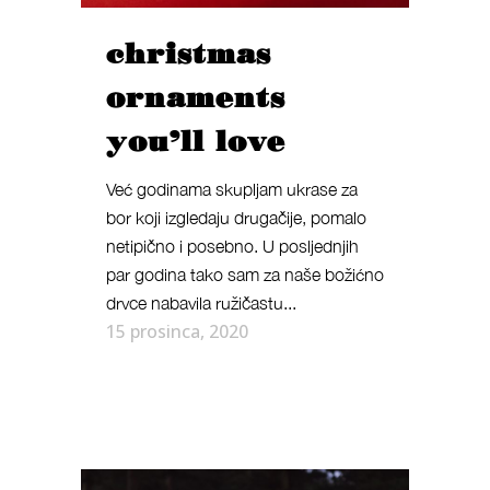
christmas
ornaments
you’ll love
Već godinama skupljam ukrase za
bor koji izgledaju drugačije, pomalo
netipično i posebno. U posljednjih
par godina tako sam za naše božićno
drvce nabavila ružičastu...
15 prosinca, 2020