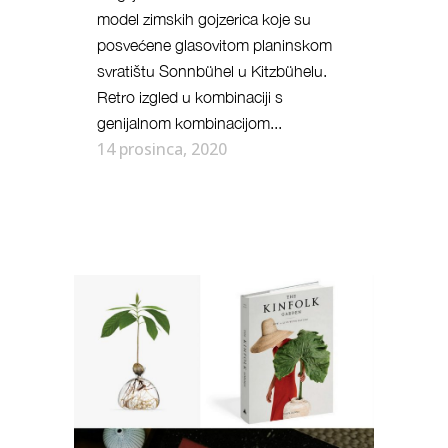
model zimskih gojzerica koje su
posvećene glasovitom planinskom
svratištu Sonnbühel u Kitzbühelu.
Retro izgled u kombinaciji s
genijalnom kombinacijom...
14 prosinca, 2020