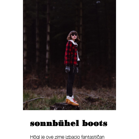
sonnbühel boots
Högl je ove zime izbacio fantastičan