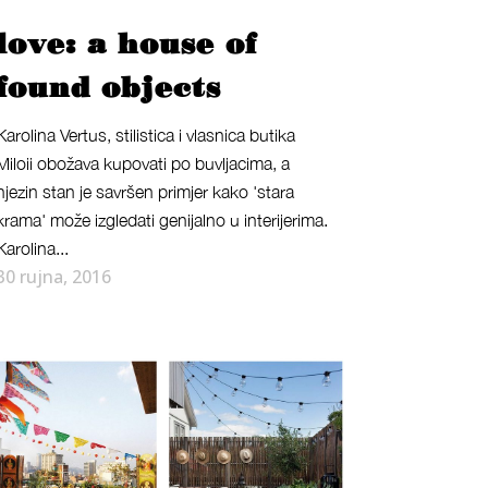
love: a house of
found objects
Karolina Vertus, stilistica i vlasnica butika
Miloii obožava kupovati po buvljacima, a
njezin stan je savršen primjer kako 'stara
krama' može izgledati genijalno u interijerima.
Karolina...
30 rujna, 2016