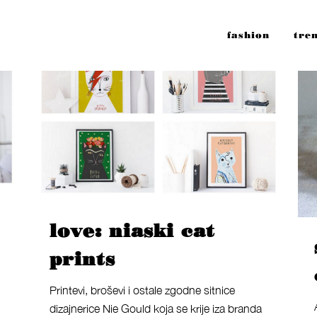
fashion
tre
love: niaski cat
prints
Printevi, broševi i ostale zgodne sitnice
dizajnerice Nie Gould koja se krije iza branda