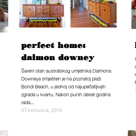
perfect home:
daimon downey
Šareni stan australskog umjetnika Daimona
Downeya smješten je na poznatoj plaži
Bondi Beach, u jednoj od najupečatljivijih
zgrada u kvartu. Nakon punih deset godina
rada...
07 kolovoza, 2016