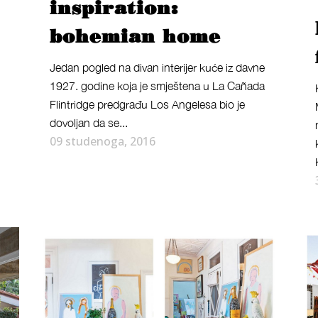
inspiration:
bohemian home
Jedan pogled na divan interijer kuće iz davne
1927. godine koja je smještena u La Cañada
Flintridge predgrađu Los Angelesa bio je
dovoljan da se...
09 studenoga, 2016