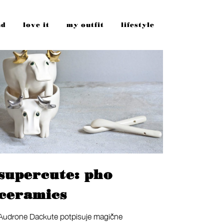
nd
love it
my outfit
lifestyle
supercute: pho
ceramics
Audrone Dackute potpisuje magične