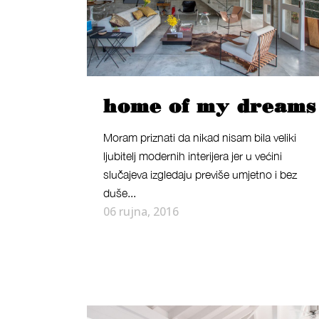
home of my dreams
Moram priznati da nikad nisam bila veliki
ljubitelj modernih interijera jer u većini
slučajeva izgledaju previše umjetno i bez
duše...
06 rujna, 2016