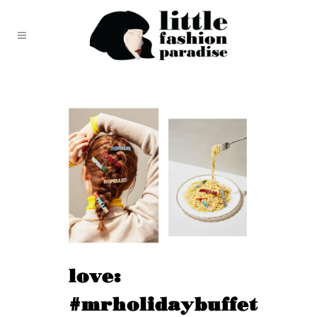
love:
#mrholidaybuffet