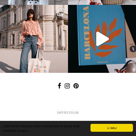
IMPRESSUM
OGLAŠAVANJE
Little Fashion Paradise koristi kolačiće kako bi pružio bolje
U redu!
korisničko iskustvo.