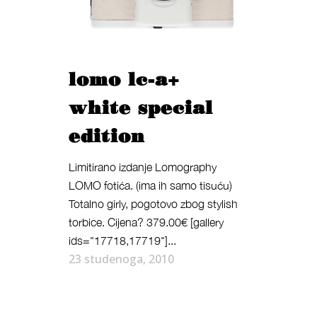
lomo lc-a+
white special
edition
Limitirano izdanje Lomography
LOMO fotića. (ima ih samo tisuću)
Totalno girly, pogotovo zbog stylish
torbice. Cijena? 379.00€ [gallery
ids="17718,17719"]...
23 studenoga, 2010