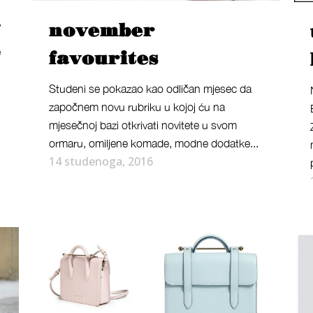
a
november
e
favourites
Studeni se pokazao kao odličan mjesec da
započnem novu rubriku u kojoj ću na
mjesečnoj bazi otkrivati novitete u svom
ormaru, omiljene komade, modne dodatke...
14 studenoga, 2016