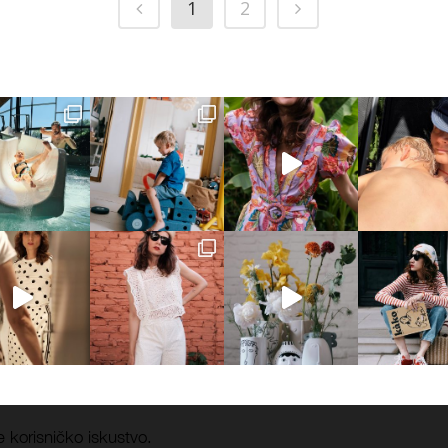
1
2
e korisničko iskustvo.