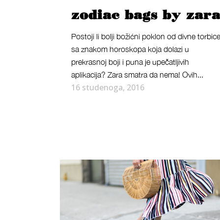
zodiac bags by zar
Postoji li bolji božićni poklon od divne torbic
sa znakom horoskopa koja dolazi u
prekrasnoj boji i puna je upečatljivih
aplikacija? Zara smatra da nema! Ovih...
16 studenoga, 2016