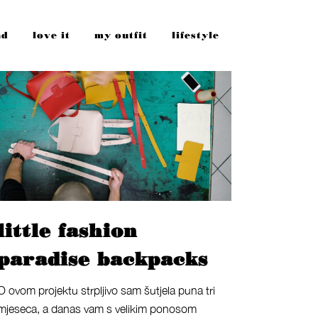
nd
love it
my outfit
lifestyle
little fashion
paradise backpacks
O ovom projektu strpljivo sam šutjela puna tri
mjeseca, a danas vam s velikim ponosom