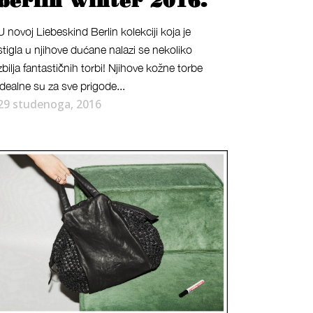
berlin winter 2016.
U novoj Liebeskind Berlin kolekciji koja je
stigla u njihove dućane nalazi se nekoliko
zbilja fantastičnih torbi! Njihove kožne torbe
idealne su za sve prigode...
29 studenoga, 2016