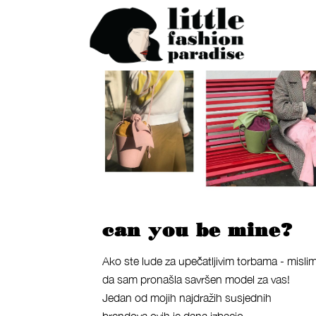
can you be mine?
Ako ste lude za upečatljivim torbama - misli
da sam pronašla savršen model za vas!
Jedan od mojih najdražih susjednih
brendova ovih je dana izbacio...