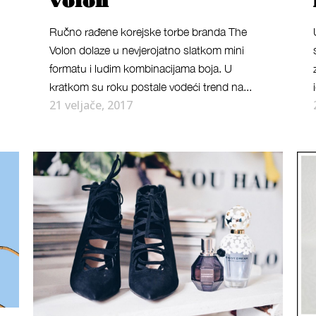
volon
Ručno rađene korejske torbe branda The
Volon dolaze u nevjerojatno slatkom mini
formatu i ludim kombinacijama boja. U
kratkom su roku postale vodeći trend na...
21 veljače, 2017