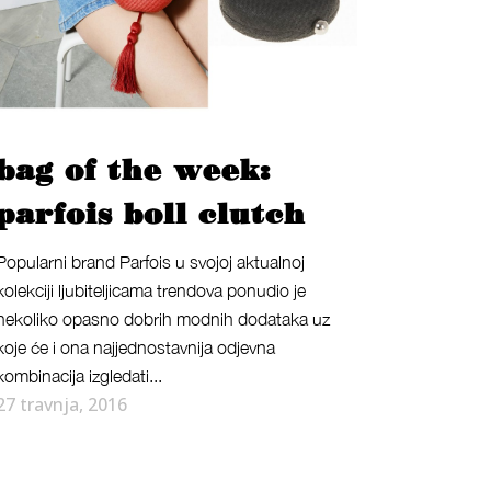
bag of the week:
parfois boll clutch
Popularni brand Parfois u svojoj aktualnoj
kolekciji ljubiteljicama trendova ponudio je
nekoliko opasno dobrih modnih dodataka uz
koje će i ona najjednostavnija odjevna
kombinacija izgledati...
27 travnja, 2016