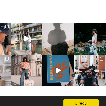
IMPRESSUM
OGLAŠAVANJE
U redu!