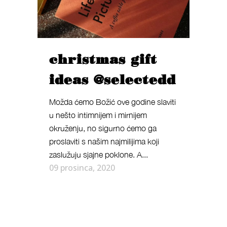
christmas gift
ideas @selectedd
Možda ćemo Božić ove godine slaviti
u nešto intimnijem i mirnijem
okruženju, no sigurno ćemo ga
proslaviti s našim najmilijima koji
zaslužuju sjajne poklone. A...
09 prosinca, 2020