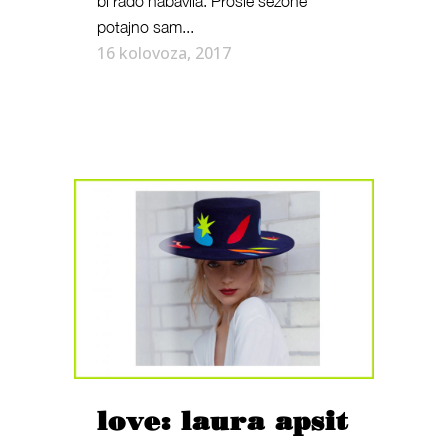
bi rado nabavila. Prošle sezone
potajno sam...
16 kolovoza, 2017
love: laura apsit