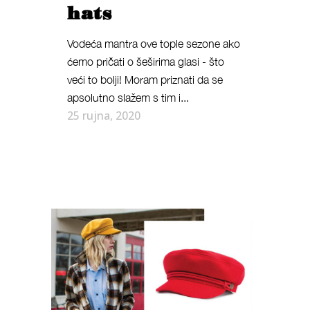
hats
Vodeća mantra ove tople sezone ako
ćemo pričati o šeširima glasi - što
veći to bolji! Moram priznati da se
apsolutno slažem s tim i...
25 rujna, 2020