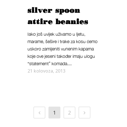
silver spoon
attire beanies
Iako još uvijek uživamo u ljetu,
marame, šešire i trake za kosu ćemo
uskoro zamijeniti vunenim kapama
koje ove jeseni također imaju ulogu
“statement” komada....
21 kolovoza, 2013
1
2