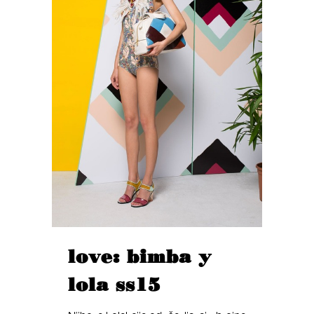
love: bimba y
lola ss15