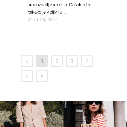
prepoznatljivom stilu. Dašak retra
itekako je vidljiv i u...
04 rujna, 2014
1
2
3
4