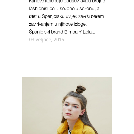
Njihove kolekcije oduševljavaju brojne
fashionistice iz sezone u sezonu, a
izlet u Španjolsku uvijek završi barem
zavirivanjem u njihove izloge.
Španjolski brand Bimba Y Lola...
03 veljače, 2015