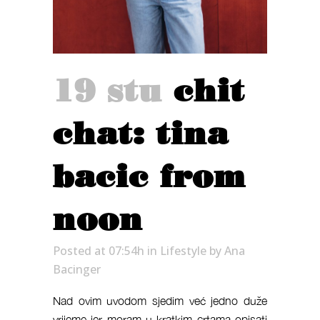
19 stu
chit
chat: tina
bacic from
noon
Posted at 07:54h
in
Lifestyle
by
Ana
Bacinger
Nad ovim uvodom sjedim već jedno duže
vrijeme jer moram u kratkim crtama opisati