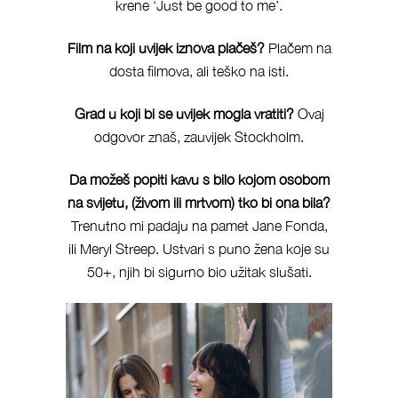
krene ‘Just be good to me’.
Film na koji uvijek iznova plačeš?
Plačem na
dosta filmova, ali teško na isti.
Grad u koji bi se uvijek mogla vratiti?
Ovaj
odgovor znaš, zauvijek Stockholm.
Da možeš popiti kavu s bilo kojom osobom
na svijetu, (živom ili mrtvom) tko bi ona bila?
Trenutno mi padaju na pamet Jane Fonda,
ili Meryl Streep. Ustvari s puno žena koje su
50+, njih bi sigurno bio užitak slušati.