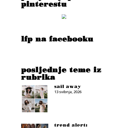
pinterestu
lfp na facebooku
posljednje teme iz
rubrika
sail away
13 svibnja, 2026
trend alert: