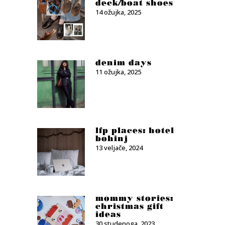
deck/boat shoes
14 ožujka, 2025
denim days
11 ožujka, 2025
lfp places: hotel
bohinj
13 veljače, 2024
mommy stories:
christmas gift
ideas
30 studenoga, 2023