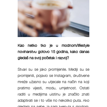
Kao netko tko je u modnom/lifestyle
novinarstvu gotovo 15 godina, kako danas
gledaš na svoj početak i razvoj?
Stvari su se jako promijenile. Mediji su se
promijenili, pojavio se Instagram, društvene
mreže užasno su utjecale na način na koji
pratimo vijesti, modu, umjetnost. Ostati
raditi u medijima uistinu je značilo znati
adaptirati se i to više no nekoliko puta. Ako
gledam na sebe, ja sam krenula s modom,