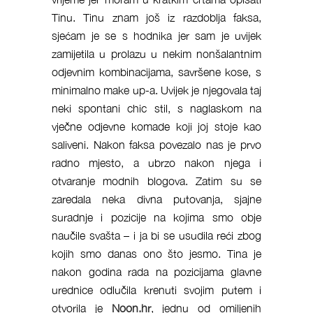
Tinu. Tinu znam još iz razdoblja faksa,
sjećam je se s hodnika jer sam je uvijek
zamijetila u prolazu u nekim nonšalantnim
odjevnim kombinacijama, savršene kose, s
minimalno make up-a. Uvijek je njegovala taj
neki spontani chic stil, s naglaskom na
vječne odjevne komade koji joj stoje kao
saliveni. Nakon faksa povezalo nas je prvo
radno mjesto, a ubrzo nakon njega i
otvaranje modnih blogova. Zatim su se
zaredala neka divna putovanja, sjajne
suradnje i pozicije na kojima smo obje
naučile svašta – i ja bi se usudila reći zbog
kojih smo danas ono što jesmo. Tina je
nakon godina rada na pozicijama glavne
urednice odlučila krenuti svojim putem i
otvorila je
Noon.hr
, jednu od omiljenih