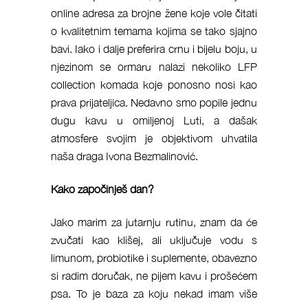
online adresa za brojne žene koje vole čitati
o kvalitetnim temama kojima se tako sjajno
bavi. Iako i dalje preferira crnu i bijelu boju, u
njezinom se ormaru nalazi nekoliko LFP
collection komada koje ponosno nosi kao
prava prijateljica. Nedavno smo popile jednu
dugu kavu u omiljenoj Luti, a dašak
atmosfere svojim je objektivom uhvatila
naša draga Ivona Bezmalinović.
Kako započinješ dan?
Jako marim za jutarnju rutinu, znam da će
zvučati kao klišej, ali uključuje vodu s
limunom, probiotike i suplemente, obavezno
si radim doručak, ne pijem kavu i prošećem
psa. To je baza za koju nekad imam više