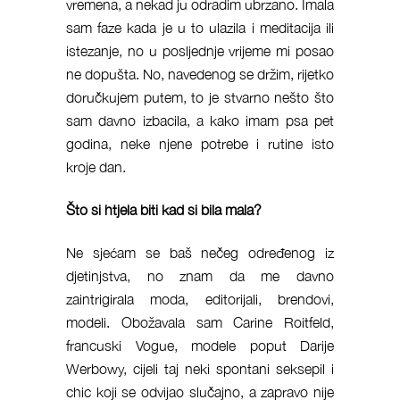
vremena, a nekad ju odradim ubrzano. Imala
sam faze kada je u to ulazila i meditacija ili
istezanje, no u posljednje vrijeme mi posao
ne dopušta. No, navedenog se držim, rijetko
doručkujem putem, to je stvarno nešto što
sam davno izbacila, a kako imam psa pet
godina, neke njene potrebe i rutine isto
kroje dan.
Što si htjela biti kad si bila mala?
Ne sjećam se baš nečeg određenog iz
djetinjstva, no znam da me davno
zaintrigirala moda, editorijali, brendovi,
modeli. Obožavala sam Carine Roitfeld,
francuski Vogue, modele poput Darije
Werbowy, cijeli taj neki spontani seksepil i
chic koji se odvijao slučajno, a zapravo nije