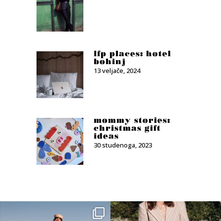
lfp places: hotel
bohinj
13 veljače, 2024
mommy stories:
christmas gift
ideas
30 studenoga, 2023