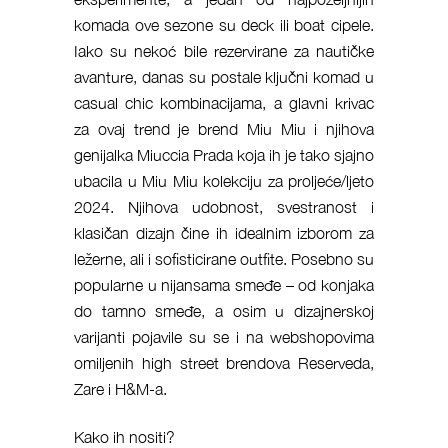
komada ove sezone su deck ili boat cipele.
Iako su nekoć bile rezervirane za nautičke
avanture, danas su postale ključni komad u
casual chic kombinacijama, a glavni krivac
za ovaj trend je brend Miu Miu i njihova
genijalka Miuccia Prada koja ih je tako sjajno
ubacila u Miu Miu kolekciju za proljeće/ljeto
2024. Njihova udobnost, svestranost i
klasičan dizajn čine ih idealnim izborom za
ležerne, ali i sofisticirane outfite. Posebno su
popularne u nijansama smeđe – od konjaka
do tamno smeđe, a osim u dizajnerskoj
varijanti pojavile su se i na webshopovima
omiljenih high street brendova Reserveda,
Zare i H&M-a.
Kako ih nositi?