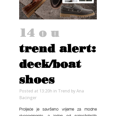
14 ožu
trend alert:
deck/boat
shoes
Posted at 13:20h
in
Trend
by
Ana
Bacinger
Proljeće je savršeno vrijeme za modne
eksperimente, a jedan od najpoželjnijih