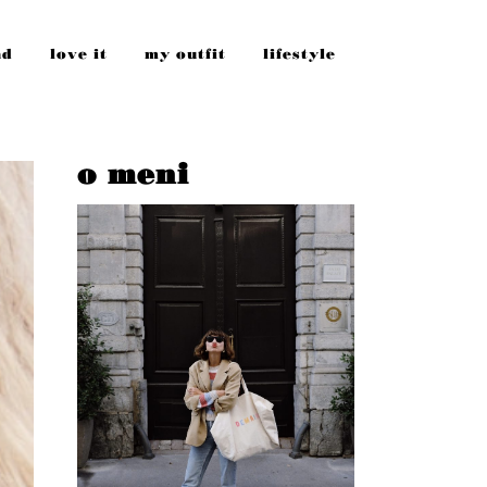
nd
love it
my outfit
lifestyle
o meni