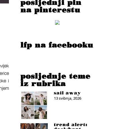
posljednji pin
na pinterestu
lfp na facebooku
vijek
erice
posljednje teme
pke i
iz rubrika
enjem
sail away
13 svibnja, 2026
trend alert: