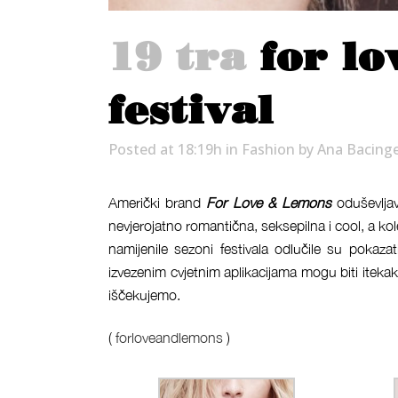
19 tra
for lo
festival
Posted at 18:19h
in
Fashion
by
Ana Bacing
Američki brand
For Love & Lemons
oduševljav
nevjerojatno romantična, seksepilna i cool, a kol
namijenile sezoni festivala odlučile su pokazat
izvezenim cvjetnim aplikacijama mogu biti itekako
iščekujemo.
(
forloveandlemons
)