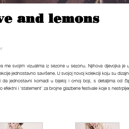
ve and lemons
er
a me svojim vizualima iz sezone u sezonu. Njihova djevojka je u
ekcije jednostavno savršene. U svojoj novoj kolekciji koju su dizajn
i da jednostavni komadi u bijeloj i crnoj boji, s detaljima od či
 efektni i ‘statement’ za brojne glazbene festivale koje s nestrplj