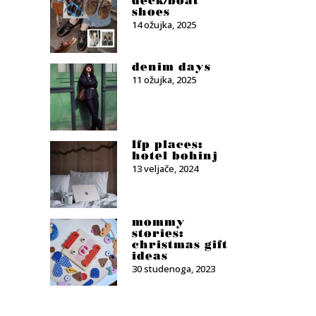
deck/boat
shoes
14 ožujka, 2025
denim days
11 ožujka, 2025
lfp places:
hotel bohinj
13 veljače, 2024
mommy
stories:
christmas gift
ideas
30 studenoga, 2023