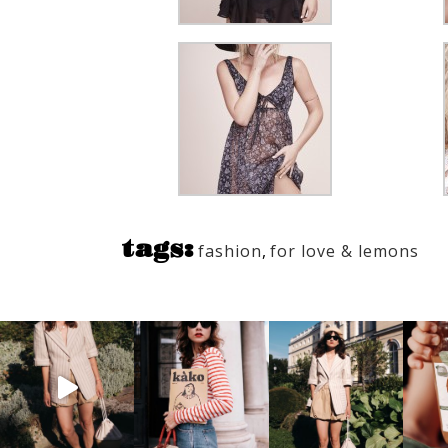
tags:
fashion
,
for love & lemons