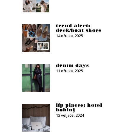
trend alert:
deck/boat shoes
14 ožujka, 2025
denim days
11 ožujka, 2025
lfp places: hotel
bohinj
13 veljače, 2024