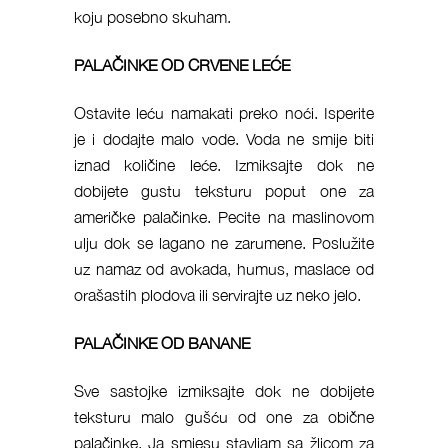
koju posebno skuham.
PALAČINKE OD CRVENE LEĆE
Ostavite leću namakati preko noći. Isperite
je i dodajte malo vode. Voda ne smije biti
iznad količine leće. Izmiksajte dok ne
dobijete gustu teksturu poput one za
američke palačinke. Pecite na maslinovom
ulju dok se lagano ne zarumene. Poslužite
uz namaz od avokada, humus, maslace od
orašastih plodova ili servirajte uz neko jelo.
PALAČINKE OD BANANE
Sve sastojke izmiksajte dok ne dobijete
teksturu malo gušću od one za obične
palačinke. Ja smjesu stavljam sa žlicom za