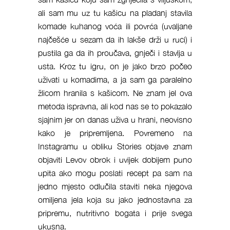
ali sam mu uz tu kašicu na pladanj stavila
komade kuhanog voća ili povrća (uvaljane
najčešće u sezam da ih lakše drži u ruci) i
pustila ga da ih proučava, gnječi i stavlja u
usta. Kroz tu igru, on je jako brzo počeo
uživati u komadima, a ja sam ga paralelno
žlicom hranila s kašicom. Ne znam jel ova
metoda ispravna, ali kod nas se to pokazalo
sjajnim jer on danas uživa u hrani, neovisno
kako je pripremljena. Povremeno na
Instagramu u obliku Stories objave znam
objaviti Levov obrok i uvijek dobijem puno
upita ako mogu poslati recept pa sam na
jedno mjesto odlučila staviti neka njegova
omiljena jela koja su jako jednostavna za
pripremu, nutritivno bogata i prije svega
ukusna.