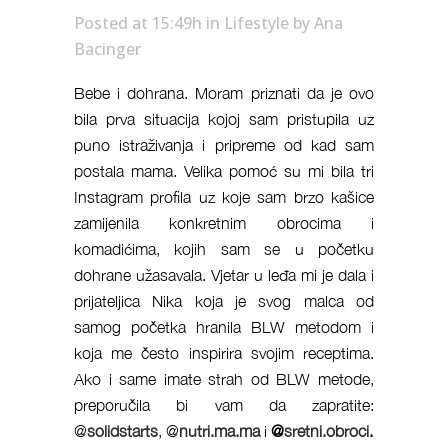
Posted at 15:49h
in
Lifestyle
by
Ana
Bacinger
Bebe i dohrana. Moram priznati da je ovo
bila prva situacija kojoj sam pristupila uz
puno istraživanja i pripreme od kad sam
postala mama. Velika pomoć su mi bila tri
Instagram profila uz koje sam brzo kašice
zamijenila konkretnim obrocima i
komadićima, kojih sam se u početku
dohrane užasavala. Vjetar u leđa mi je dala i
prijateljica Nika koja je svog malca od
samog početka hranila BLW metodom i
koja me često inspirira svojim receptima.
Ako i same imate strah od BLW metode,
preporučila bi vam da zapratite:
@
solidstarts
, @
nutri.ma.ma
i
@
sretni.obroci
.