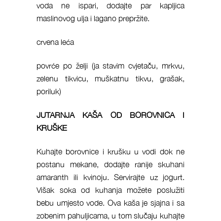
voda ne ispari, dodajte par kapljica
maslinovog ulja i lagano prepržite.
crvena leća
povrće po želji (ja stavim cvjetaču, mrkvu,
zelenu tikvicu, muškatnu tikvu, grašak,
poriluk)
JUTARNJA KAŠA OD BOROVNICA I
KRUŠKE
Kuhajte borovnice i krušku u vodi dok ne
postanu mekane, dodajte ranije skuhani
amaranth ili kvinoju. Servirajte uz jogurt.
Višak soka od kuhanja možete poslužiti
bebu umjesto vode. Ova kaša je sjajna i sa
zobenim pahuljicama, u tom slučaju kuhajte