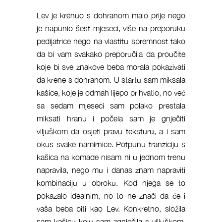
Lev je krenuo s dohranom malo prije nego
je napunio šest mjeseci, više na preporuku
pedijatrice nego na vlastitu spremnost tako
da bi vam svakako preporučila da proučite
koje bi sve znakove beba morala pokazivati
da krene s dohranom. U startu sam miksala
kašice, koje je odmah lijepo prihvatio, no već
sa sedam mjeseci sam polako prestala
miksati hranu i počela sam je gnječiti
viljuškom da osjeti pravu teksturu, a i sam
okus svake namirnice. Potpunu tranziciju s
kašica na komade nisam ni u jednom trenu
napravila, nego mu i danas znam napraviti
kombinaciju u obroku. Kod njega se to
pokazalo idealnim, no to ne znači da će i
vaša beba biti kao Lev. Konkretno, složila
sam kašicu koju sam zgnječila s viljuškom,