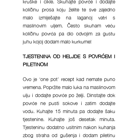
kruške i cikle. Skuhajte povrće i dodajte
količinu prosa koju želite te sve zajedno
malo izmiješajte na laganoj vatri s
maslinovim uljem. Često skuham veću
količinu povrća pa dio odvojim za gustu
juhu kojoj dodam malo kurkume!
TJESTENINA OD HELJDE S POVRĆEM I
PILETINOM
Ovo je ‘one pot’ recept kad nemate puno
vremena. Popržite malo luka na maslinovom
ulju i dodajte povrće po želji. Dinstajte dok
povrće ne pusti sokove i zatim dodajte
vodu. Kuhajte 15 minuta pa dodajte šaku
tjestenine. Kuhajte još desetak minuta.
Tjesteninu dodatno usitnim nakon kuhanja
zbog straha od gušenja i dodam piletinu