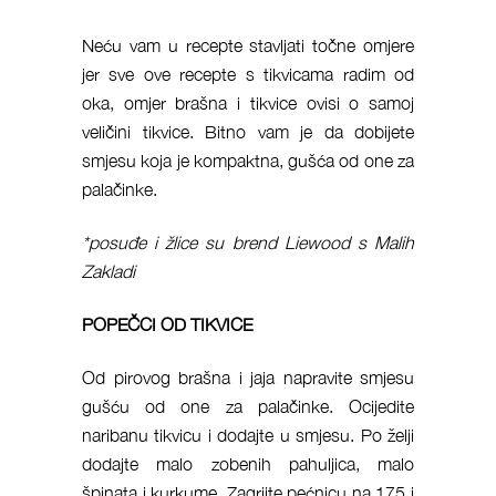
Neću vam u recepte stavljati točne omjere
jer sve ove recepte s tikvicama radim od
oka, omjer brašna i tikvice ovisi o samoj
veličini tikvice. Bitno vam je da dobijete
smjesu koja je kompaktna, gušća od one za
palačinke.
*posuđe i žlice su brend Liewood s Malih
Zakladi
POPEČCI OD TIKVICE
Od pirovog brašna i jaja napravite smjesu
gušću od one za palačinke. Ocijedite
naribanu tikvicu i dodajte u smjesu. Po želji
dodajte malo zobenih pahuljica, malo
špinata i kurkume. Zagrijte pećnicu na 175 i