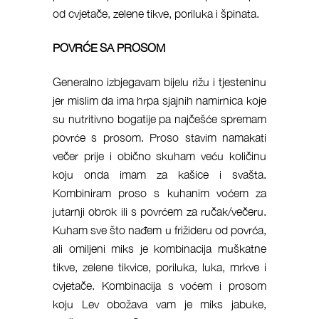
od cvjetače, zelene tikve, poriluka i špinata.
POVRĆE SA PROSOM
Generalno izbjegavam bijelu rižu i tjesteninu
jer mislim da ima hrpa sjajnih namirnica koje
su nutritivno bogatije pa najčešće spremam
povrće s prosom. Proso stavim namakati
večer prije i obično skuham veću količinu
koju onda imam za kašice i svašta.
Kombiniram proso s kuhanim voćem za
jutarnji obrok ili s povrćem za ručak/večeru.
Kuham sve što nađem u frižideru od povrća,
ali omiljeni miks je kombinacija muškatne
tikve, zelene tikvice, poriluka, luka, mrkve i
cvjetače. Kombinacija s voćem i prosom
koju Lev obožava vam je miks jabuke,