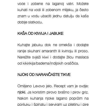
voće i zobene na laganoj vatri. Možete
kuhati na vodi ili zobenom mlijeku, ja često
znam u vodu ubaciti jednu datulju da kaša
dobije slatkoću.
KAŠA OD KIWIJA I JABUKE
Kuhajte jabuku dok ne omekša i dodajte
ranije skuhani amaranth ili kvinoju ili proso.
Narežite svježi kiwi i dodajte žlicu maslaca
od kikirikija/badema/indijskih oraščića.
NJOKI OD NARANČASTE TIKVE
Omiljeno Levovo jelo. Recept vam je ovdje:
njoki
. Ja koristim pirovo brašno i pirov griz.
Nakon kuhanja njoke lagano popržim na
poriluku i špinatu i serviram uz piletinu i pire