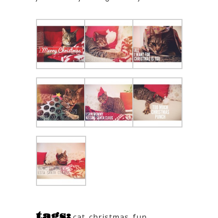
tags:
cat
,
christmas
,
fun