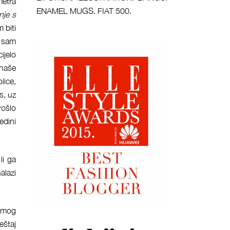
metra
ENAMEL MUGS. FIAT 500.
nje s
 biti
a sam
ijelo
 naše
lice,
s, uz
rošlo
edini
li ga
alazi
ć mog
eštaj