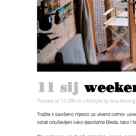
11 sij
weeken
Posted at 13:28h
in
Lifestyle
by
Ana Bacing
Tražite li savršeno mjesto za vikend odmor usred
ostali oduševljeni kako ljepotama Bleda, tako i 