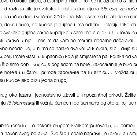
tovo u okolici Bleda, a Glamping Ribno koji se nalazi samo 3 kilo
 od razloga bila je svakako i pristupačna cijena
(95 eura za noće
ću na račun dobiti vraćeno 200 kuna. Malo sam se bojala da će nam
, deke i buce, no kućica je grijana i ima odličnu izolaciju tako d
je svakako grijana parna kupelj koju sami morate ložiti. U utorak je c
li upravo u njoj – mislim da vam ne moram dodatno dočaravati
o neodoljive, u njima se nalaze dva velika kreveta, stol i dvije sto
 kupelj. Imate vlastitu kupaonicu koja je smještena par koraka od va
 što smo dobili kućicu s pogledom na hotel, razočaranje je brzo p
e hotela i u čaroliji prirode zaboravite na tu sitnicu… Možda bi j
 su kućice jako blizu jedna drugoj.
rug oko jezera i jednostavno uživali u impozantnoj prirodi. Želite 
nju
(6 kilometara)
ili vožnju čamcem do šarmantnog otoka koji se n
 Ribno resortu ili o nekom drugom kratkom putovanju, uz pomo
akon svog boravka. Sve što trebate napraviti je rezervirati smj