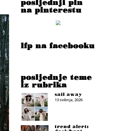
posljednji pin
na pinterestu
lfp na facebooku
posljednje teme
iz rubrika
sail away
13 svibnja, 2026
trend alert: