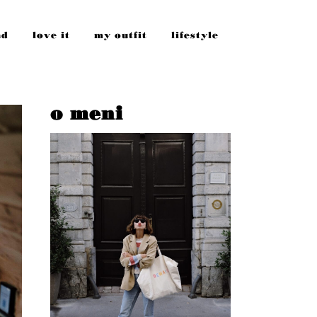
nd
love it
my outfit
lifestyle
o meni