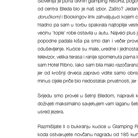
Slovenija je puna divnih glamping resorta, pogo
od centra Bleda bio je naš izbor. Zašto? Jedan
doručkom)
i Bookingov link zahvaljujući kojem 
hladno pa sam u torbu spakirala najtoplije veste
većinu ‘tople’ robe ostavila u autu. Najveći plus 
popodne padala kiša pa smo dan i večer prove
oduševljenje. Kućice su male, uredne i jednostavn
televizor, velika terasa i ranije spomenuta parna
sam Hotel Ribno. Iako sam bila malo razočarana
jer od krošnji drveća zapravo vidite samo obris
minus cijele priče bio nedostatak privatnosti, jer
Srijedu smo proveli u šetnji Bledom, napravili k
doživjeti maksimalno savjetujem vam laganu šet
usred jezera.
Razmišljate li o bukiranju kućice u Glamping
koda ostvarujete novčanu nagradu od 185 kuna n