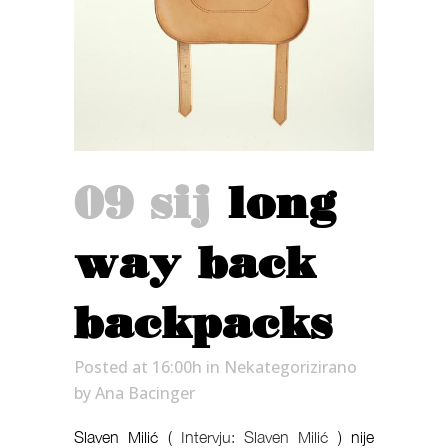
09 sij
long
way back
backpacks
Posted at 16:00h
in
Nekategorizirano
by
Ana Bacinger
Slaven Milić (
Intervju: Slaven Milić
) nije