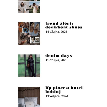
trend alert:
deck/boat shoes
14 ožujka, 2025
denim days
11 ožujka, 2025
lfp places: hotel
bohinj
13 veljače, 2024