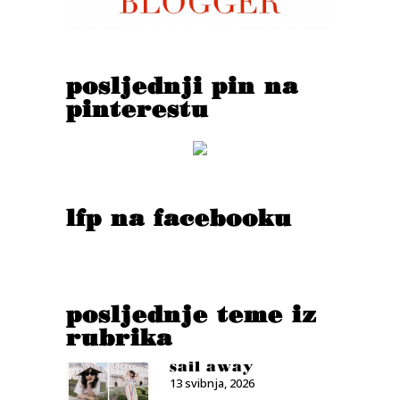
posljednji pin na
pinterestu
lfp na facebooku
posljednje teme iz
rubrika
sail away
13 svibnja, 2026