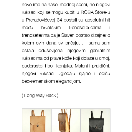
novo ime na našoj modnoj sceni, no njegovi
ruksaci koji se mogu kupiti u ROBA Store-u
u Preradovićevoj 34 postali su apsolutni hit
među hrvatskim trendsetericama i
trendseterima pa je Slaven postao dizajner o
kojem ovih dana svi pričaju… I sama sam
ostala oduševljena njegovim genijalnim
ruksacima od prave kože koji dolaze u crnoj,
puderastoj i boji konjaka. Maleni i praktični,
njegovi ruksaci izgledaju sjajno i odišu
bezvremenskom elegancijom.
(
Long Way Back
)