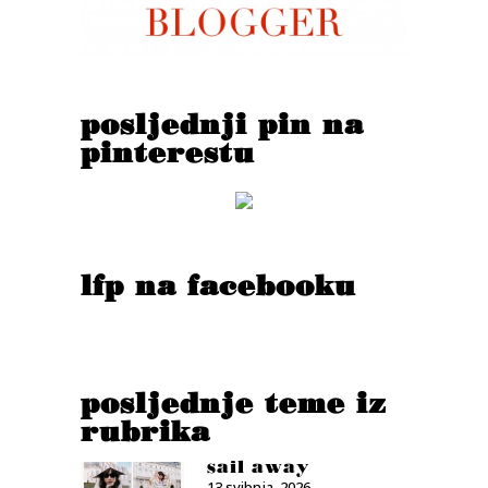
posljednji pin na
pinterestu
lfp na facebooku
posljednje teme iz
rubrika
sail away
13 svibnja, 2026