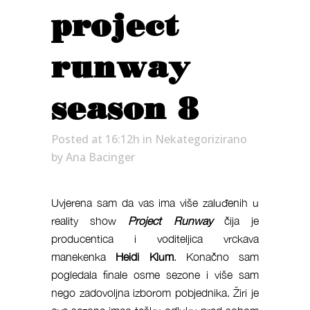
project
runway
season 8
Posted at 16:12h
in
Nekategorizirano
by
Ana Bacinger
Uvjerena sam da vas ima više zaluđenih u
reality show
Project Runway
čija je
producentica i voditeljica vrckava
manekenka
Heidi Klum
. Konačno sam
pogledala finale osme sezone i više sam
nego zadovoljna izborom pobjednika. Žiri je