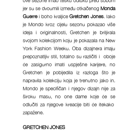
ove sezone imao tešku odluku pred sobom
jer su se dvoumili između otkačenog
Monda
Guerre
i boho kraljice
Gretchen Jones
. Iako
je Mondo kroz cijelu sezonu pokazao više
ideja i originalnosti, Gretchen je briljirala
svojom kolekcijom koju je pokazala na New
York Fashion Weeku. Oba dizajnera imaju
prepoznatljiv stil, totalno su različiti i oboje
će zasigurno imati uspješne karijere, no
Gretchen je pobijedila iz razloga što je
napravila kolekciju koja je trenutno jako in.
Mondo je specifičan i njegov dizajn nije za
široku masu, no one dame koje će se
odlučiti za njegove kreacije biti će itekako
zapažene.
GRETCHEN JONES